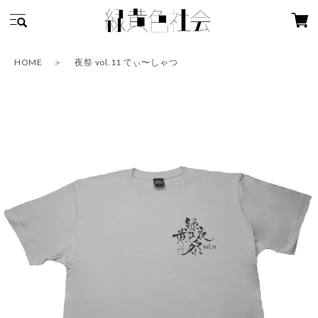
HOME
夜祭 vol.11 てぃ〜しゃつ