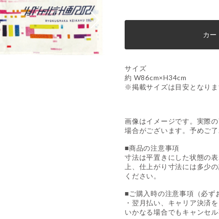
カー
サイズ
約 W86cm×H34cm
※掲載サイズは目安となりま
画像はイメージです。実際の
場合がございます。予めご了
■商品の注意事項
寸法は平置きにした状態の表
上、仕上がり寸法には多少の
ください。
■ご購入時の注意事項（必ず
・翌月払い、キャリア決済を
いかなる場合でもキャンセル