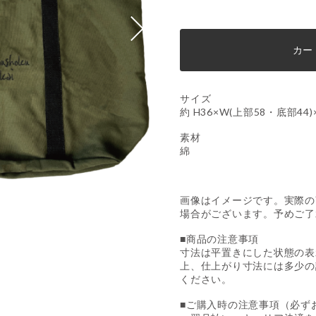
カー
サイズ
約 H36×W(上部58・底部44)
素材
綿
画像はイメージです。実際の
場合がございます。予めご了
■商品の注意事項
寸法は平置きにした状態の表
上、仕上がり寸法には多少の
ください。
■ご購入時の注意事項（必ず