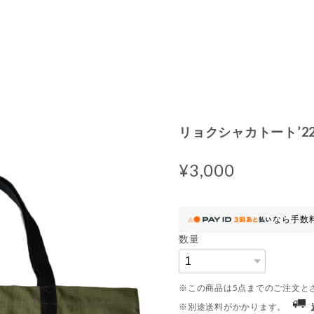
リョクシャカトート’2
¥3,000
なら
手数
数量
※この商品は5点までのご注文と
※別途送料がかかります。