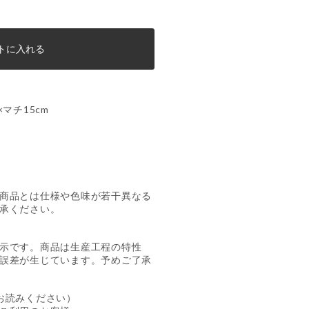
トに入れる
×マチ15cm
商品とは仕様や色味が若干異なる
承ください。
示です。商品は生産工程の特性
誤差が生じています。予めご了承
お読みください）