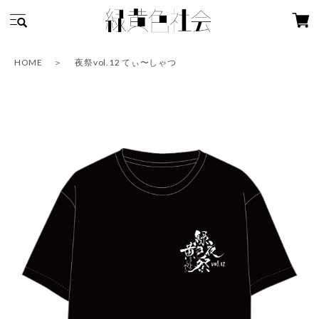
HOME
夜祭vol.12 てぃ〜しゃつ